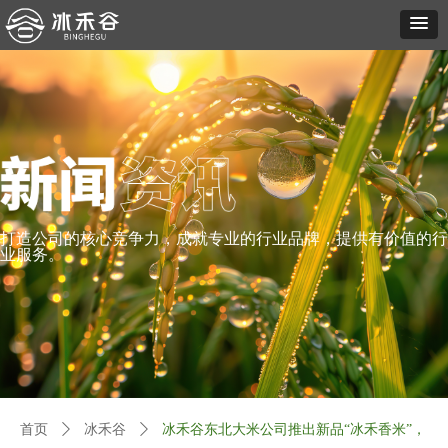
打造公司的核心竞争力，成就专业的行业品牌，提供有价值的行
业服务。
首页
ꄲ
冰禾谷
ꄲ
冰禾谷东北大米公司推出新品“冰禾香米”，