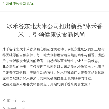
引领健康饮食新风尚。
冰禾谷东北大米公司推出新品“冰禾香
米”，引领健康饮食新风尚。
冰禾谷东北大米禾香米精心挑选优质稻种，依托东北肥沃的黑土地与
得天独厚的自然条件，每一粒大米都蕴含着自然的精华与稻香。煮熟
后，米饭散发出淡淡的禾香，口感绵软而有弹性，让人一尝难忘。
此次新品的推出，不仅展现了冰禾谷对大米品质的极致追求，也满足
了消费者对健康、美味生活的向往。冰禾谷诚邀广大消费者品尝这款
充满自然魅力的禾香米，共同感受来自黑土地的醇香与馈赠。
敬请光临冰禾谷各大销售网点，开启您的禾香米美食之旅！
前一个：
无
ꄴ
后一个：
无
ꄲ