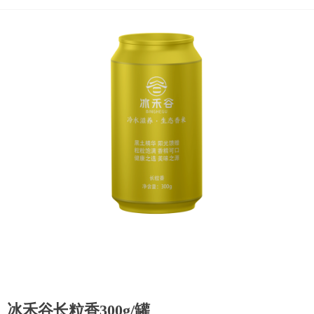
冰禾谷长粒香300g/罐