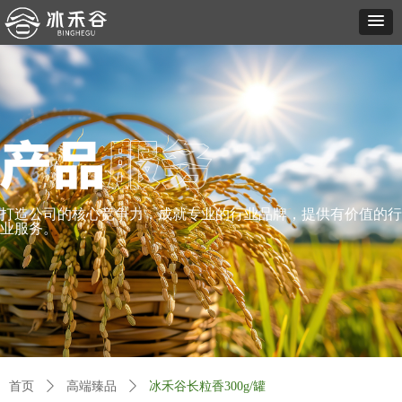
打造公司的核心竞争力，成就专业的行业品牌，提供有价值的行
业服务。
首页
ꄲ
高端臻品
ꄲ
冰禾谷长粒香300g/罐