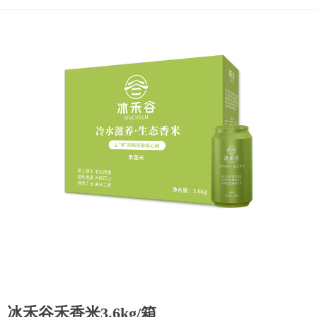
冰禾谷禾香米3.6kg/箱