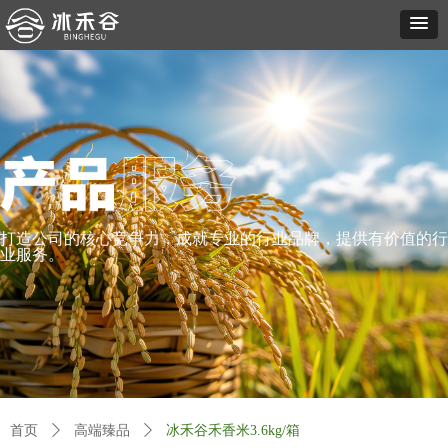
打造公司的核心竞争力，成就专业的行业品牌，提供有价值的行
业服务。
首页
ꄲ
高端臻品
ꄲ
冰禾谷禾香米3.6kg/箱