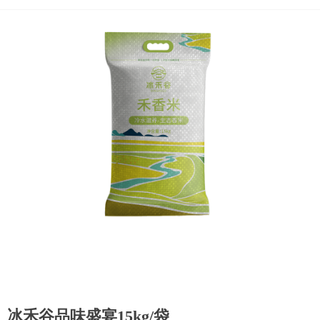
冰禾谷品味盛宴15kg/袋