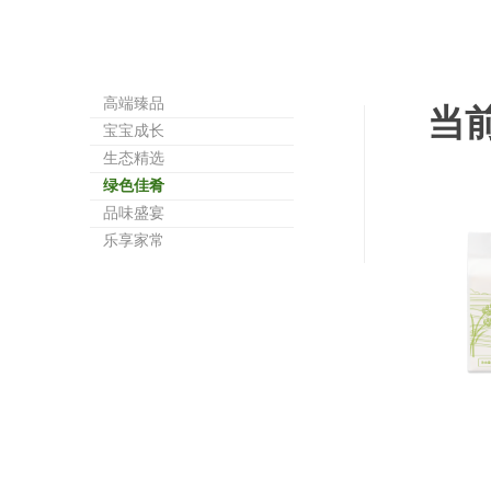
高端臻品
当
宝宝成长
生态精选
绿色佳肴
品味盛宴
乐享家常